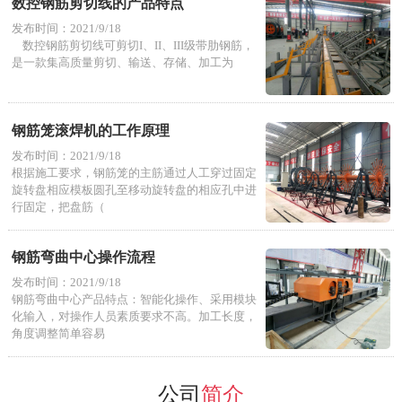
数控钢筋剪切线的产品特点
发布时间：2021/9/18
数控钢筋剪切线可剪切I、II、III级带肋钢筋，
是一款集高质量剪切、输送、存储、加工为
钢筋笼滚焊机的工作原理
发布时间：2021/9/18
根据施工要求，钢筋笼的主筋通过人工穿过固定
旋转盘相应模板圆孔至移动旋转盘的相应孔中进
行固定，把盘筋（
钢筋弯曲中心操作流程
发布时间：2021/9/18
钢筋弯曲中心产品特点：智能化操作、采用模块
化输入，对操作人员素质要求不高。加工长度，
角度调整简单容易
公司
简介