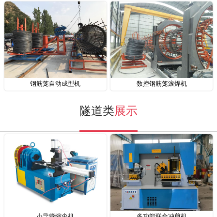
钢筋笼自动成型机
数控钢筋笼滚焊机
隧道类
展示
小导管缩尖机
多功能联合冲剪机