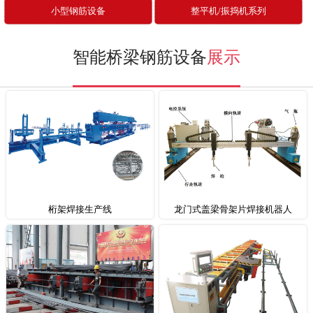
小型钢筋设备
整平机/振捣机系列
智能桥梁钢筋设备
展示
桁架焊接生产线
龙门式盖梁骨架片焊接机器人